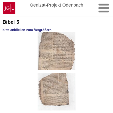
Zum
Johannes
Genizat-Projekt Odenbach
Inhalt
Gutenberg-
springen
Universität
Mainz
Bibel 5
bitte anklicken zum Vergrößern