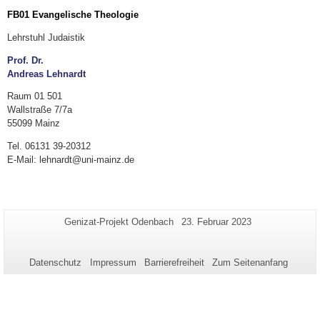
FB01 Evangelische Theologie
Lehrstuhl Judaistik
Prof. Dr.
Andreas Lehnardt
Raum 01 501
Wallstraße 7/7a
55099 Mainz
Tel. 06131 39-20312
E-Mail: lehnardt@uni-mainz.de
Zusätzliche
Seiten-
Letzte
Genizat-Projekt Odenbach
23. Februar 2023
Name:
Aktualisierung:
Informationen
zu
Datenschutz
Impressum
Barrierefreiheit
Zum Seitenanfang
dieser
Seite