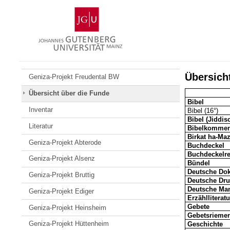
Zum
Johannes
Inhalt
Gutenberg-
springen
Universität
Mainz
Übersich
Geniza-Projekt Freudental BW
Übersicht über die Funde
Bibel
Inventar
Bibel (16°)
Bibel (Jiddis
Literatur
Bibelkommen
Birkat
ha-
Ma
Geniza-Projekt Abterode
Buchdeckel
Buchdeckelre
Geniza-Projekt Alsenz
Bündel
Deutsche Do
Geniza-Projekt Bruttig
Deutsche Dr
Deutsche Man
Geniza-Projekt Ediger
Erzählliteratu
Gebete
Geniza-Projekt Heinsheim
Gebetsrieme
Geniza-Projekt Hüttenheim
Geschichte