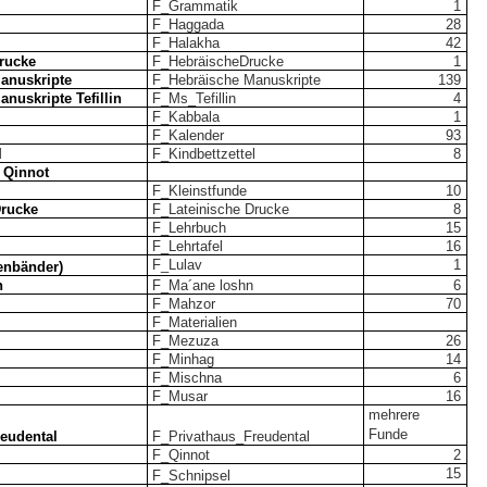
F_Grammatik
1
F_Haggada
28
F_Halakha
42
rucke
F_HebräischeDrucke
1
anuskripte
F_Hebräische
Manuskripte
139
nuskripte Tefillin
F_Ms_Tefillin
4
F_Kabbala
1
F_Kalender
93
l
F_Kindbettzettel
8
e Qinnot
F_Kleinstfunde
10
Drucke
F_Lateinische
Drucke
8
F_Lehrbuch
15
F_Lehrtafel
16
F_Lulav
1
enbänder)
n
F_Ma´ane
loshn
6
F_Mahzor
70
F_Materialien
F_Mezuza
26
F_Minhag
14
F_Mischna
6
F_Musar
16
mehrere
Funde
reudental
F_Privathaus_Freudental
F_Qinnot
2
15
F_Schnipsel