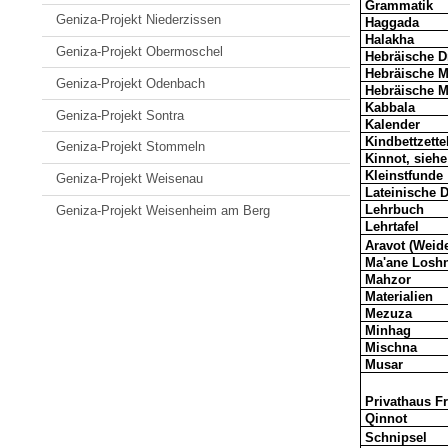
Grammatik
Geniza-Projekt Niederzissen
Haggada
Halakha
Geniza-Projekt Obermoschel
Hebräische D
Hebräische M
Geniza-Projekt Odenbach
Hebräische Ma
Kabbala
Geniza-Projekt Sontra
Kalender
Kindbettzette
Geniza-Projekt Stommeln
Kinnot, sieh
Kleinstfunde
Geniza-Projekt Weisenau
Lateinische 
Lehrbuch
Geniza-Projekt Weisenheim am Berg
Lehrtafel
Aravot (Weid
Ma'ane
Losh
Mahzor
Materialien
Mezuza
Minhag
Mischna
Musar
Privathaus F
Qinnot
Schnipsel