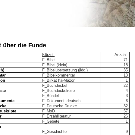
t über die Funde
Kürzel:
Anzahl:
F_Bibel
71
F_Bibel
(klein)
18
ch)
F_Bibelübersetzung
(
jidd
.)
35
tar
F_Bibelkommentar
13
zon
F_Birkat
ha-
Mazon
1
F_Buchdeckel
22
ste
F_Buchdeckelrese
4
F_Bündel
3
kumente
F_Dokument_deutsch
6
ucke
F_Deutsche Drucke
32
uskripte
F_MsD
57
r
F_Erzählliteratur
26
F_Gebete
1
n
F_Geschichte
9