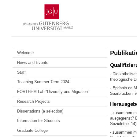
Skip
Johannes
to
Gutenberg
content
University
Mainz
Publikat
Welcome
News and Events
Qualifizier
Staff
- Die katholis
theologische Di
Teaching Summer Term 2024
- Epifanio de 
FORTHEM-Lab "Diversity and Migration"
Saarbrücken: v
Research Projects
Herausgebe
Dissertations (a selection)
- zusammen mit
ausgegrenzt? Di
Information for Students
Sozialethik 14)
Graduate College
- zusammen mit