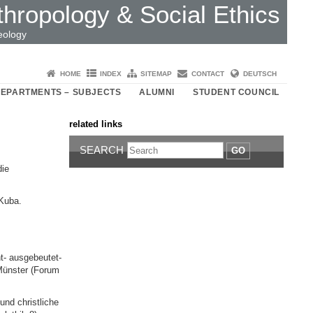
thropology & Social Ethics
eology
HOME
INDEX
SITEMAP
CONTACT
DEUTSCH
EPARTMENTS – SUBJECTS
ALUMNI
STUDENT COUNCIL
related links
SEARCH
GO
die
 Kuba.
t- ausgebeutet-
 Münster (Forum
und christliche