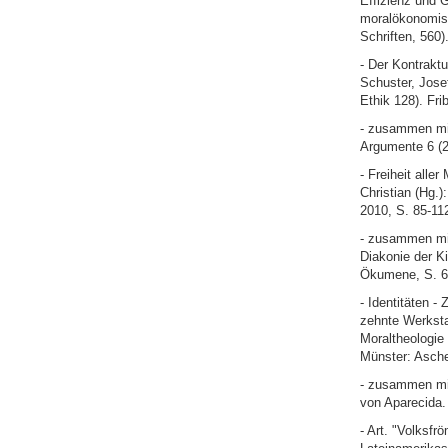
Effizienz und 
moralökonomisc
Schriften, 560)
- Der Kontrakt
Schuster, Josef
Ethik 128). Fri
- zusammen mit
Argumente 6 (2
- Freiheit all
Christian (Hg.)
2010, S. 85-11
- zusammen mit
Diakonie der K
Ökumene, S. 6
- Identitäten -
zehnte Werkstat
Moraltheologie 
Münster: Asche
- zusammen mit
von Aparecida.
- Art. "Volksfr