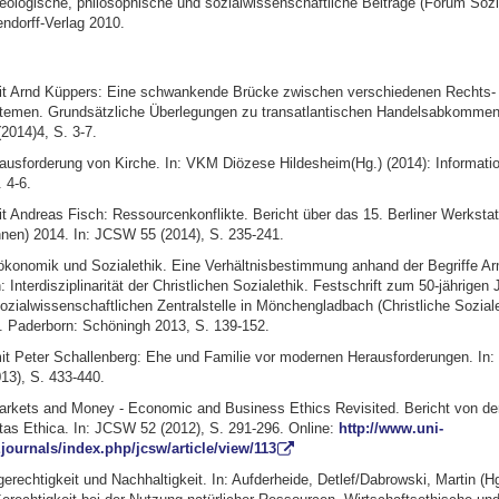
eologische, philosophische und sozialwissenschaftliche Beiträge (Forum Sozia
ndorff-Verlag 2010.
t Arnd Küppers: Eine schwankende Brücke zwischen verschiedenen Rechts-
temen. Grundsätzliche Überlegungen zu transatlantischen Handelsabkommen
(2014)4, S. 3-7.
rausforderung von Kirche. In: VKM Diözese Hildesheim(Hg.) (2014): Informati
 4-6.
 Andreas Fisch: Ressourcenkonflikte. Bericht über das 15. Berliner Werksta
innen) 2014. In: JCSW 55 (2014), S. 235-241.
ökonomik und Sozialethik. Eine Verhältnisbestimmung anhand der Begriffe A
: Interdisziplinarität der Christlichen Sozialethik. Festschrift zum 50-jährigen
zialwissenschaftlichen Zentralstelle in Mönchengladbach (Christliche Sozial
). Paderborn: Schöningh 2013, S. 139-152.
t Peter Schallenberg: Ehe und Familie vor modernen Herausforderungen. In:
13), S. 433-440.
arkets and Money - Economic and Business Ethics Revisited. Bericht von de
tas Ethica. In: JCSW 52 (2012), S. 291-296. Online:
http://www.uni-
journals/index.php/jcsw/article/view/113
erechtigkeit und Nachhaltigkeit. In: Aufderheide, Detlef/Dabrowski, Martin (Hg