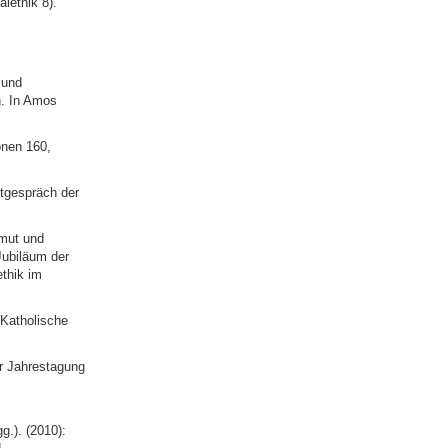
lethik 8).
 und
. In Amos
onen 160,
ttgespräch der
rmut und
 Jubiläum der
ethik im
 Katholische
r Jahrestagung
g.). (2010):