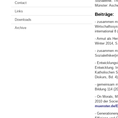
Sozialethik. Th
Contact
Münster: Asche
Links
Beiträge:
Downloads
- zusammen mi
Wirtschaftssys
Archive
international 8 
- Armut als He
Winter 2014, S.
- zusammen mit
Sozialethiker(
- Entwicklungs
Entwicklung. In
Katholischen So
Diskurs, Bd. 4
- gemeinsam mi
Bildung 114 (20
- On Morals, M
2010 der Socie
muenster.de/E
- Generationeng