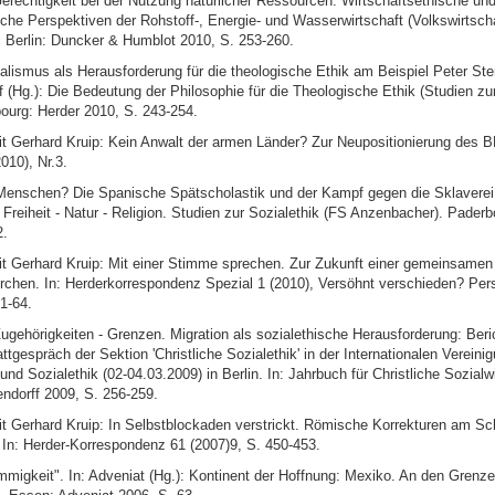
Gerechtigkeit bei der Nutzung natürlicher Ressourcen. Wirtschaftsethische un
he Perspektiven der Rohstoff-, Energie- und Wasserwirtschaft (Volkswirtscha
. Berlin: Duncker & Humblot 2010, S. 253-260.
ualismus als Herausforderung für die theologische Ethik am Beispiel Peter St
 (Hg.): Die Bedeutung der Philosophie für die Theologische Ethik (Studien zu
bourg: Herder 2010, S. 243-254.
 Gerhard Kruip: Kein Anwalt der armen Länder? Zur Neupositionierung des 
010), Nr.3.
er Menschen? Die Spanische Spätscholastik und der Kampf gegen die Sklaverei.
: Freiheit - Natur - Religion. Studien zur Sozialethik (FS Anzenbacher). Pader
2.
 Gerhard Kruip: Mit einer Stimme sprechen. Zur Zukunft einer gemeinsamen 
irchen. In: Herderkorrespondenz Spezial 1 (2010), Versöhnt verschieden? Per
1-64.
 Zugehörigkeiten - Grenzen. Migration als sozialethische Herausforderung: Beri
tgespräch der Sektion 'Christliche Sozialethik' in der Internationalen Vereinig
und Sozialethik (02-04.03.2009) in Berlin. In: Jahrbuch für Christliche Sozial
ndorff 2009, S. 256-259.
 Gerhard Kruip: In Selbstblockaden verstrickt. Römische Korrekturen am S
 In: Herder-Korrespondenz 61 (2007)9, S. 450-453.
ömmigkeit". In: Adveniat (Hg.): Kontinent der Hoffnung: Mexiko. An den Grenz