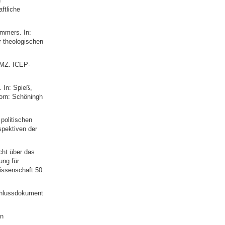
d
ftliche
emmers. In:
r theologischen
BMZ. ICEP-
 In: Spieß,
born: Schöningh
politischen
spektiven der
cht über das
ung für
wissenschaft 50.
chlussdokument
en