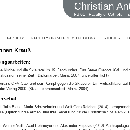
Christian An
FB 01 - Faculty of Catholic Th
FACULTY
FACULTY OF CATHOLIC THEOLOGY
STUDIES
D
ionen Krauß
ungsarbeiten:
che Kirche und die Sklaverei im 19. Jahrhundert. Das Breve Gregors XVI. und 
skussion seiner Zeit. (Diplomarbeit Mainz 2007, unveröffentlicht)
Moirans OFM Cap. und sein Kampf gegen die Sklaverei: Ein Frühaufklärer auf
dm Verlag 2009. (Staatsexamensarbeit, Mainz 2004)
rschaft:
 Julia Blanc, Maria Brinkschmidt und Wolf-Gero Reichert (2014): armgemach
e „Option für die Armen” und ihre Bedeutung für die Christliche Sozialethik.
.
 Werner Veith, Axel Bohmeyer und Alexander Filipovic (2010): Anthropologie 