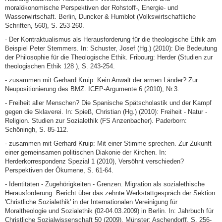
moralökonomische Perspektiven der Rohstoff-, Energie- und
Wasserwirtschaft. Berlin, Duncker & Humblot (Volkswirtschaftliche
Schriften, 560), S. 253-260.
- Der Kontraktualismus als Herausforderung für die theologische Ethik am
Beispiel Peter Stemmers. In: Schuster, Josef (Hg.) (2010): Die Bedeutung
der Philosophie für die Theologische Ethik. Fribourg: Herder (Studien zur
theologischen Ethik 128 ), S. 243-254.
- zusammen mit Gerhard Kruip: Kein Anwalt der armen Länder? Zur
Neupositionierung des BMZ. ICEP-Argumente 6 (2010), Nr.3.
- Freiheit aller Menschen? Die Spanische Spätscholastik und der Kampf
gegen die Sklaverei. In: Spieß, Christian (Hg.) (2010): Freiheit - Natur -
Religion. Studien zur Sozialethik (FS Anzenbacher). Paderborn:
Schöningh, S. 85-112.
- zusammen mit Gerhard Kruip: Mit einer Stimme sprechen. Zur Zukunft
einer gemeinsamen politischen Diakonie der Kirchen. In:
Herderkorrespondenz Spezial 1 (2010), Versöhnt verschieden?
Perspektiven der Ökumene, S. 61-64.
- Identitäten - Zugehörigkeiten - Grenzen. Migration als sozialethische
Herausforderung: Bericht über das zehnte Werkstattgespräch der Sektion
'Christliche Sozialethik' in der Internationalen Vereinigung für
Moraltheologie und Sozialethik (02-04.03.2009) in Berlin. In: Jahrbuch für
Christliche Sozialwissenschaft 50 (2009). Münster: Aschendorff, S. 256-