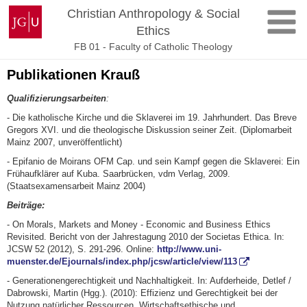
Skip
Johannes
Christian Anthropology & Social
to
Gutenberg
Ethics
content
University
FB 01 - Faculty of Catholic Theology
Mainz
Publikationen Krauß
Qualifizierungsarbeiten
:
- Die katholische Kirche und die Sklaverei im 19. Jahrhundert. Das Breve
Gregors XVI. und die theologische Diskussion seiner Zeit. (Diplomarbeit
Mainz 2007, unveröffentlicht)
- Epifanio de Moirans OFM Cap. und sein Kampf gegen die Sklaverei: Ein
Frühaufklärer auf Kuba. Saarbrücken, vdm Verlag, 2009.
(Staatsexamensarbeit Mainz 2004)
Beiträge:
- On Morals, Markets and Money - Economic and Business Ethics
Revisited. Bericht von der Jahrestagung 2010 der Societas Ethica. In:
JCSW 52 (2012), S. 291-296. Online:
http://www.uni-
muenster.de/Ejournals/index.php/jcsw/article/view/113
- Generationengerechtigkeit und Nachhaltigkeit. In: Aufderheide, Detlef /
Dabrowski, Martin (Hgg.). (2010): Effizienz und Gerechtigkeit bei der
Nutzung natürlicher Ressourcen. Wirtschaftsethische und