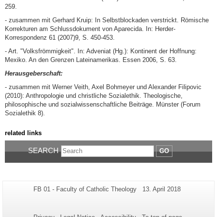
259.
- zusammen mit Gerhard Kruip: In Selbstblockaden verstrickt. Römische
Korrekturen am Schlussdokument von Aparecida. In: Herder-
Korrespondenz 61 (2007)9, S. 450-453.
- Art. "Volksfrömmigkeit". In: Adveniat (Hg.): Kontinent der Hoffnung:
Mexiko. An den Grenzen Lateinamerikas. Essen 2006, S. 63.
Herausgeberschaft:
- zusammen mit Werner Veith, Axel Bohmeyer und Alexander Filipovic
(2010): Anthropologie und christliche Sozialethik. Theologische,
philosophische und sozialwissenschaftliche Beiträge. Münster (Forum
Sozialethik 8).
related links
SEARCH
GO
Additional
Page-
Last
FB 01 - Faculty of Catholic Theology
13. April 2018
Name:
Update:
information
about