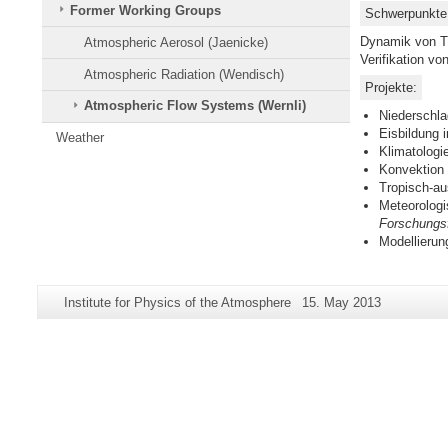
Former Working Groups
Schwerpunkte
Dynamik von Ti
Atmospheric Aerosol (Jaenicke)
Verifikation v
Atmospheric Radiation (Wendisch)
Projekte:
Atmospheric Flow Systems (Wernli)
Niederschlag
Eisbildung i
Weather
Klimatologi
Konvektion 
Tropisch-au
Meteorologi
Forschungs
Modellierun
Additional
Page-
Last
Institute for Physics of the Atmosphere
15. May 2013
information
Name:
Update:
about
this
page