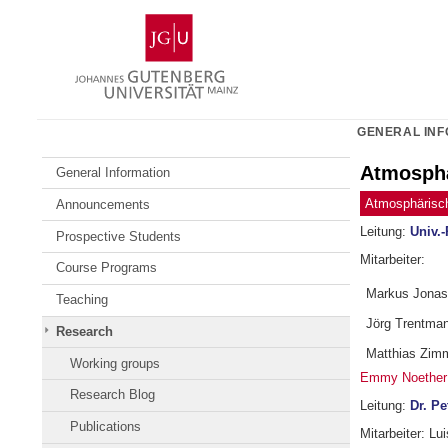
Skip
Johannes
to
Gutenberg
content
University
Mainz
GENERAL INF
Atmosphä
General Information
Atmosphärisc
Announcements
Leitung:
Univ.-
Prospective Students
Mitarbeiter:
Course Programs
Markus Jonas
Teaching
Jörg Trentma
Research
Matthias Zim
Working groups
Emmy Noether
Research Blog
Leitung:
Dr. Pe
Publications
Mitarbeiter: Lu