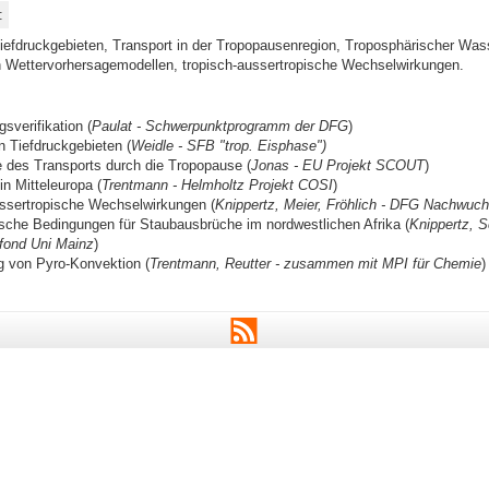
:
efdruckgebieten, Transport in der Tropopausenregion, Troposphärischer Wass
on Wettervorhersagemodellen, tropisch-aussertropische Wechselwirkungen.
sverifikation (
Paulat - Schwerpunktprogramm der DFG
)
n Tiefdruckgebieten (
Weidle - SFB "trop. Eisphase")
e des Transports durch die Tropopause (
Jonas - EU Projekt SCOUT
)
in Mitteleuropa (
Trentmann - Helmholtz Projekt COSI
)
ssertropische Wechselwirkungen (
Knippertz, Meier, Fröhlich - DFG Nachwuc
sche Bedingungen für Staubausbrüche im nordwestlichen Afrika (
Knippertz, S
fond Uni Mainz
)
g von Pyro-Konvektion (
Trentmann, Reutter - zusammen mit MPI für Chemie
)
RSS