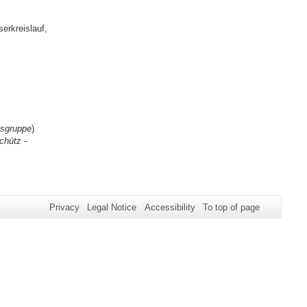
erkreislauf,
hsgruppe
)
chütz -
Privacy
Legal Notice
Accessibility
To top of page