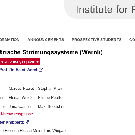
Institute fo
ORMATION
ANNOUNCEMENTS
PROSPECTIVE STUDENTS
CO
rische Strömungssysteme (Wernli)
he Strömungssysteme
Prof. Dr. Heini Wernli
Marcus Paulat
Stephan Pfahl
nn
Florian Weidle
Philipp Reutter
mer
Jana Campa
Maxi Boettcher
 Nachwuchsgruppe:
ter Knippertz
ise Fröhlich Florian Meier Lars Wiegand