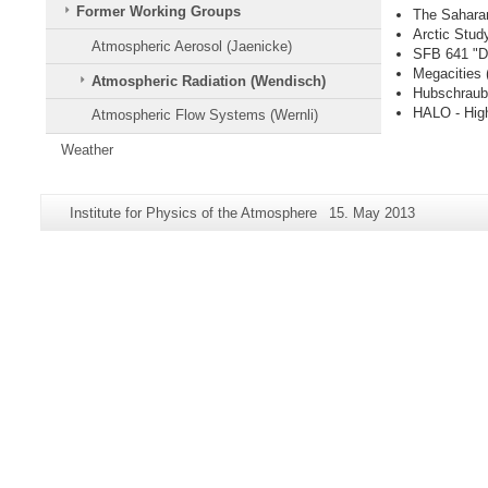
Former Working Groups
The Sahara
Arctic Stud
Atmospheric Aerosol (Jaenicke)
SFB 641 "Di
Megacities 
Atmospheric Radiation (Wendisch)
Hubschraub
HALO - High
Atmospheric Flow Systems (Wernli)
Weather
Additional
Page-
Last
Institute for Physics of the Atmosphere
15. May 2013
information
Name:
Update:
about
this
page