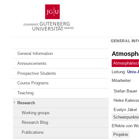
Skip
Johannes
to
Gutenberg
content
University
Mainz
GENERAL INF
Atmosphä
General Information
Atmosphärisch
Announcements
Leitung:
Univ.-
Prospective Students
Mitarbeiter:
Course Programs
Stefan Bauer
Teaching
Heike Kaless
Research
Evelyn Jäkel
Working groups
Schwerpunkte
Research Blog
Effekte von Wo
Publications
Projekte