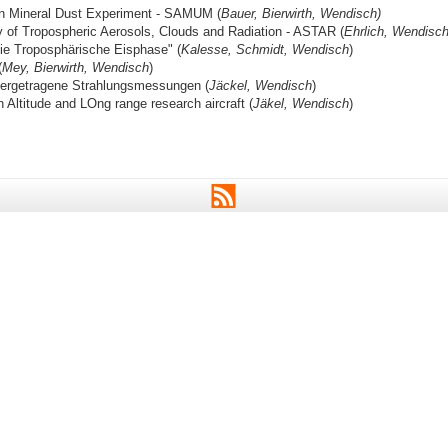
n Mineral Dust Experiment - SAMUM (
Bauer, Bierwirth, Wendisch)
y of Tropospheric Aerosols, Clouds and Radiation - ASTAR (
Ehrlich, Wendisc
e Troposphärische Eisphase" (
Kalesse, Schmidt, Wendisch
)
(
Mey, Bierwirth, Wendisch
)
ergetragene Strahlungsmessungen (
Jäckel, Wendisch
)
 Altitude and LOng range research aircraft (
Jäkel, Wendisch
)
RSS