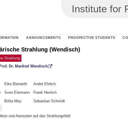
Institute fo
ORMATION
ANNOUNCEMENTS
PROSPECTIVE STUDENTS
CO
rische Strahlung (Wendisch)
e Strahlung
Prof. Dr. Manfred Wendisch
Eike Bierwirth
André Ehrlich
e
Sven Eiermann
Frank Henrich
Britta Mey
Sebastian Schmidt
:
lken und Aerosolen auf das Strahlungsfeld