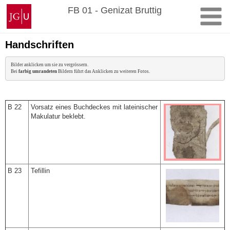
Zum
Johannes
FB 01 - Genizat Bruttig
Inhalt
Gutenberg-
springen
Universität
Mainz
Handschriften
Bilder anklicken um sie zu vergrössern.

Bei 
farbig umrandeten
 Bildern führt das Anklicken zu weiteren Fotos.
B 22
Vorsatz eines Buchdeckes mit lateinischer
Makulatur beklebt.
B 23
Tefillin