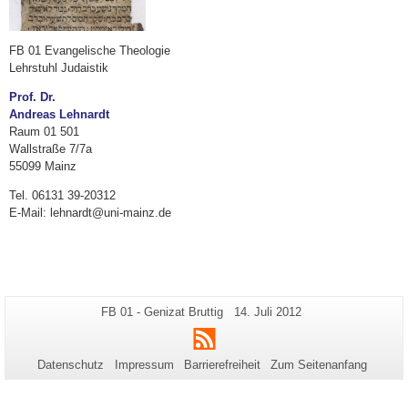
FB 01 Evangelische Theologie
Lehrstuhl Judaistik
Prof. Dr.
Andreas Lehnardt
Raum 01 501
Wallstraße 7/7a
55099 Mainz
Tel. 06131 39-20312
E-Mail: lehnardt@uni-mainz.de
Zusätzliche
Seiten-
Letzte
FB 01 - Genizat Bruttig
14. Juli 2012
Name:
Aktualisierung:
Informationen
RSS
zu
Datenschutz
Impressum
Barrierefreiheit
Zum Seitenanfang
dieser
Seite