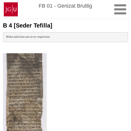
Zum
Johannes
FB 01 - Genizat Bruttig
Inhalt
Gutenberg-
springen
Universität
Mainz
B 4 [Seder Tefilla]
Bilder anklicken um sie zu vergrössern.