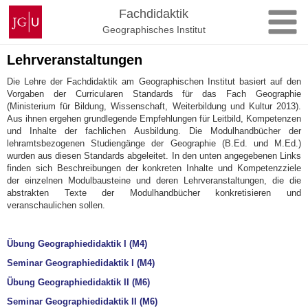
Zum
Johannes
Fachdidaktik
Inhalt
Gutenberg-
Geographisches Institut
springen
Universität
Mainz
Lehrveranstaltungen
Die Lehre der Fachdidaktik am Geographischen Institut basiert auf den
Vorgaben der Curricularen Standards für das Fach Geographie
(Ministerium für Bildung, Wissenschaft, Weiterbildung und Kultur 2013).
Aus ihnen ergehen grundlegende Empfehlungen für Leitbild, Kompetenzen
und Inhalte der fachlichen Ausbildung. Die Modulhandbücher der
lehramtsbezogenen Studiengänge der Geographie (B.Ed. und M.Ed.)
wurden aus diesen Standards abgeleitet. In den unten angegebenen Links
finden sich Beschreibungen der konkreten Inhalte und Kompetenzziele
der einzelnen Modulbausteine und deren Lehrveranstaltungen, die die
abstrakten Texte der Modulhandbücher konkretisieren und
veranschaulichen sollen.
Übung Geographiedidaktik I (M4)
Seminar Geographiedidaktik I (M4)
Übung Geographiedidaktik II (M6)
Seminar Geographiedidaktik II (M6)