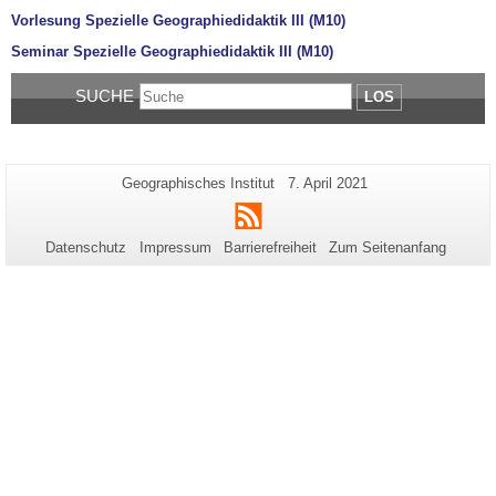
Vorlesung Spezielle Geographiedidaktik III (M10)
Seminar Spezielle Geographiedidaktik III (M10)
SUCHE
LOS
Zusätzliche
Seiten-
Letzte
Geographisches Institut
7. April 2021
Name:
Aktualisierung:
Informationen
RSS
zu
Datenschutz
Impressum
Barrierefreiheit
Zum Seitenanfang
dieser
Seite