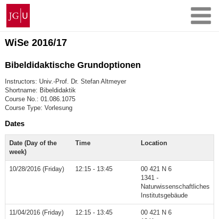
Skip
Johannes
to
Gutenberg
content
University
Mainz
WiSe 2016/17
Bibeldidaktische Grundoptionen
Instructors: Univ.-Prof. Dr. Stefan Altmeyer
Shortname: Bibeldidaktik
Course No.: 01.086.1075
Course Type: Vorlesung
Dates
Date (Day of the
Time
Location
week)
10/28/2016 (Friday)
12:15 - 13:45
00 421 N 6
1341 -
Naturwissenschaftliches
Institutsgebäude
11/04/2016 (Friday)
12:15 - 13:45
00 421 N 6