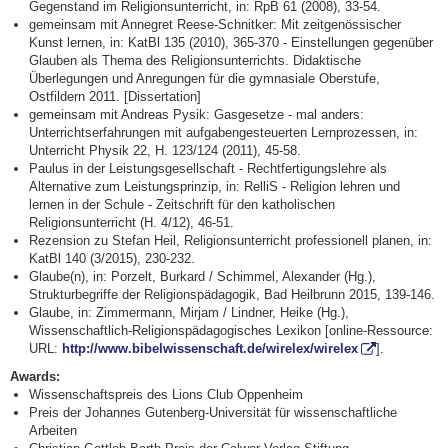
Gegenstand im Religionsunterricht, in: RpB 61 (2008), 33-54.
gemeinsam mit Annegret Reese-Schnitker: Mit zeitgenössischer
Kunst lernen, in: KatBl 135 (2010), 365-370 - Einstellungen gegenüber
Glauben als Thema des Religionsunterrichts. Didaktische
Überlegungen und Anregungen für die gymnasiale Oberstufe,
Ostfildern 2011. [Dissertation]
gemeinsam mit Andreas Pysik: Gasgesetze - mal anders:
Unterrichtserfahrungen mit aufgabengesteuerten Lernprozessen, in:
Unterricht Physik 22, H. 123/124 (2011), 45-58.
Paulus in der Leistungsgesellschaft - Rechtfertigungslehre als
Alternative zum Leistungsprinzip, in: RelliS - Religion lehren und
lernen in der Schule - Zeitschrift für den katholischen
Religionsunterricht (H. 4/12), 46-51.
Rezension zu Stefan Heil, Religionsunterricht professionell planen, in:
KatBl 140 (3/2015), 230-232.
Glaube(n), in: Porzelt, Burkard / Schimmel, Alexander (Hg.),
Strukturbegriffe der Religionspädagogik, Bad Heilbrunn 2015, 139-146.
Glaube, in: Zimmermann, Mirjam / Lindner, Heike (Hg.),
Wissenschaftlich-Religionspädagogisches Lexikon [online-Ressource:
URL:
http://www.bibelwissenschaft.de/wirelex/wirelex
].
Awards:
Wissenschaftspreis des Lions Club Oppenheim
Preis der Johannes Gutenberg-Universität für wissenschaftliche
Arbeiten