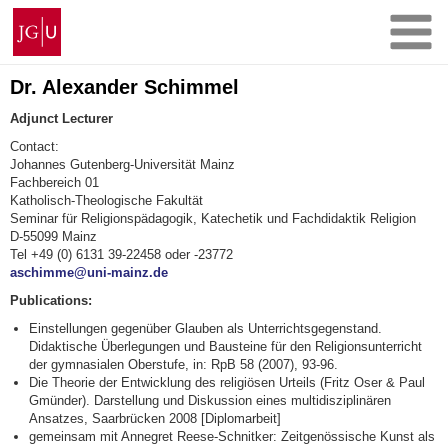
Skip
Johannes
to
Gutenberg
content
University
Mainz
Dr. Alexander Schimmel
Adjunct Lecturer
Contact:
Johannes Gutenberg-Universität Mainz
Fachbereich 01
Katholisch-Theologische Fakultät
Seminar für Religionspädagogik, Katechetik und Fachdidaktik Religion
D-55099 Mainz
Tel +49 (0) 6131 39-22458 oder -23772
aschimme@uni-mainz.de
Publications:
Einstellungen gegenüber Glauben als Unterrichtsgegenstand.
Didaktische Überlegungen und Bausteine für den Religionsunterricht
der gymnasialen Oberstufe, in: RpB 58 (2007), 93-96.
Die Theorie der Entwicklung des religiösen Urteils (Fritz Oser & Paul
Gmünder). Darstellung und Diskussion eines multidisziplinären
Ansatzes, Saarbrücken 2008 [Diplomarbeit]
gemeinsam mit Annegret Reese-Schnitker: Zeitgenössische Kunst als