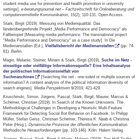
student media use for prevention and health promotion in university
settings].
e-beratungsjournal.net – Fachzeitschrift für Onlineberatung und
computervermittelte Kommunikation
, 15(2), 110-131. Open Access.
Stark, Birgit (2019). Messung von Medienqualität. Das
länderübergreifende Projekt „Media Performance and Democracy“ als
Fallbeispiel [Measuring media performance. The transnational project
"Media Performance and Democracy" as a case study]. In Die
Medienanstalten (Ed.),
Vielfaltsbericht der Medienanstalten
(pp. 74-
81). Berlin.
Magin, Melanie, Steiner, Miriam & Stark, Birgit (2019).
Suche im Netz -
einseitige oder vielfältige Informationsquelle? Eine Inhaltsanalyse
der politischen Informationsvielfalt von
Suchmaschinen
[Searching the net - one-sided or multiple sources of
information? A content analysis of the political information diversity of
search engines].
Media Perspektiven
9/2019, 421-429.
Kruschinski, Simon, Jürgens, Pascal, Stark, Birgit, Maurer, Marcus &
Schemer, Christian (2019). In Search of the Known Unknowns. The
Methodological Challenges in Developing a Heuristic Multi-Feature
Framework for Detecting Social Bot Behavior on Facebook. In Philipp
Müller, Stefan Geiss, Christian Schemer, Theresa K. Naab & Christina
Peter (Hrsg.),
Dynamische Prozesse der öffentlichen Kommunikation.
Methodische Herausforderungen
(pp. 103-146). Köln: Halem Verlag.
Jürgens, Pascal, Stark, Birgit & Magin, Melanie (2019). Two Half-Truths