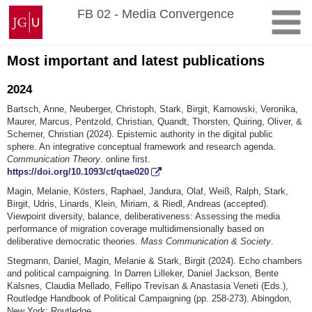
Skip
Johannes
FB 02 - Media Convergence
to
Gutenberg
content
University
Mainz
Most important and latest publications
2024
Bartsch, Anne, Neuberger, Christoph, Stark, Birgit, Karnowski, Veronika,
Maurer, Marcus, Pentzold, Christian, Quandt, Thorsten, Quiring, Oliver, &
Schemer, Christian (2024). Epistemic authority in the digital public
sphere. An integrative conceptual framework and research agenda.
Communication Theory
. online first.
https://doi.org/10.1093/ct/qtae020
Magin, Melanie, Kösters, Raphael, Jandura, Olaf, Weiß, Ralph, Stark,
Birgit, Udris, Linards, Klein, Miriam, & Riedl, Andreas (accepted).
Viewpoint diversity, balance, deliberativeness: Assessing the media
performance of migration coverage multidimensionally based on
deliberative democratic theories.
Mass Communication & Society
.
Stegmann, Daniel, Magin, Melanie & Stark, Birgit (2024). Echo chambers
and political campaigning. In Darren Lilleker, Daniel Jackson, Bente
Kalsnes, Claudia Mellado, Fellipo Trevisan & Anastasia Veneti (Eds.),
Routledge Handbook of Political Campaigning (pp. 258-273). Abingdon,
New York: Routledge.