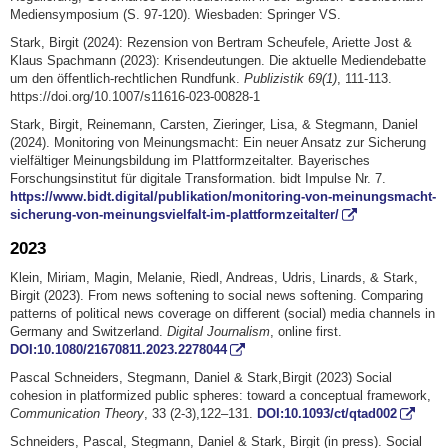
Mediensymposium (S. 97-120). Wiesbaden: Springer VS.
Stark, Birgit (2024): Rezension von Bertram Scheufele, Ariette Jost &
Klaus Spachmann (2023): Krisendeutungen. Die aktuelle Mediendebatte
um den öffentlich-rechtlichen Rundfunk.
Publizistik 69(1)
, 111-113.
https://doi.org/10.1007/s11616-023-00828-1
Stark, Birgit, Reinemann, Carsten, Zieringer, Lisa, & Stegmann, Daniel
(2024). Monitoring von Meinungsmacht: Ein neuer Ansatz zur Sicherung
vielfältiger Meinungsbildung im Plattformzeitalter. Bayerisches
Forschungsinstitut für digitale Transformation. bidt Impulse Nr. 7.
https://www.bidt.digital/publikation/monitoring-von-meinungsmacht-
sicherung-von-meinungsvielfalt-im-plattformzeitalter/
2023
Klein, Miriam, Magin, Melanie, Riedl, Andreas, Udris, Linards, & Stark,
Birgit (2023). From news softening to social news softening. Comparing
patterns of political news coverage on different (social) media channels in
Germany and Switzerland.
Digital Journalism
, online first.
DOI:10.1080/21670811.2023.2278044
Pascal Schneiders, Stegmann, Daniel & Stark,Birgit (2023) Social
cohesion in platformized public spheres: toward a conceptual framework,
Communication Theory
, 33 (2-3),122–131.
DOI:10.1093/ct/qtad002
Schneiders, Pascal, Stegmann, Daniel & Stark, Birgit (in press). Social