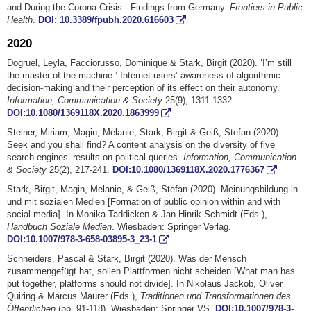
and During the Corona Crisis - Findings from Germany.
Frontiers in Public
Health
.
DOI: 10.3389/fpubh.2020.616603
2020
Dogruel, Leyla, Facciorusso, Dominique & Stark, Birgit (2020). ‘I’m still
the master of the machine.’ Internet users’ awareness of algorithmic
decision-making and their perception of its effect on their autonomy.
Information, Communication & Society
25(9), 1311-1332.
DOI:10.1080/1369118X.2020.1863999
Steiner, Miriam, Magin, Melanie, Stark, Birgit & Geiß, Stefan (2020).
Seek and you shall find? A content analysis on the diversity of five
search engines’ results on political queries.
Information, Communication
& Society
25(2), 217-241.
DOI:10.1080/1369118X.2020.1776367
Stark, Birgit, Magin, Melanie, & Geiß, Stefan (2020). Meinungsbildung in
und mit sozialen Medien [Formation of public opinion within and with
social media]. In Monika Taddicken & Jan-Hinrik Schmidt (Eds.),
Handbuch Soziale Medien
. Wiesbaden: Springer Verlag.
DOI:10.1007/978-3-658-03895-3_23-1
Schneiders, Pascal & Stark, Birgit (2020). Was der Mensch
zusammengefügt hat, sollen Plattformen nicht scheiden [What man has
put together, platforms should not divide]. In Nikolaus Jackob, Oliver
Quiring & Marcus Maurer (Eds.),
Traditionen und Transformationen des
Öffentlichen
(pp. 91-118). Wiesbaden: Springer VS.
DOI:10.1007/978-3-