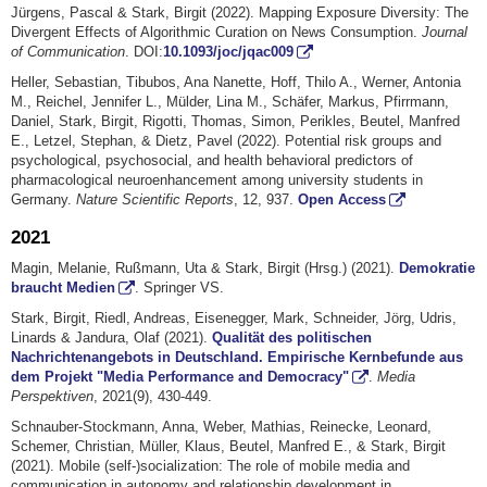
Jürgens, Pascal & Stark, Birgit (2022). Mapping Exposure Diversity: The
Divergent Effects of Algorithmic Curation on News Consumption.
Journal
of Communication
. DOI:
10.1093/joc/jqac009
Heller, Sebastian, Tibubos, Ana Nanette, Hoff, Thilo A., Werner, Antonia
M., Reichel, Jennifer L., Mülder, Lina M., Schäfer, Markus, Pfirrmann,
Daniel, Stark, Birgit, Rigotti, Thomas, Simon, Perikles, Beutel, Manfred
E., Letzel, Stephan, & Dietz, Pavel (2022). Potential risk groups and
psychological, psychosocial, and health behavioral predictors of
pharmacological neuroenhancement among university students in
Germany.
Nature Scientific Reports
, 12, 937.
Open Access
2021
Magin, Melanie, Rußmann, Uta & Stark, Birgit (Hrsg.) (2021).
Demokratie
braucht Medien
. Springer VS.
Stark, Birgit, Riedl, Andreas, Eisenegger, Mark, Schneider, Jörg, Udris,
Linards & Jandura, Olaf (2021).
Qualität des politischen
Nachrichtenangebots in Deutschland. Empirische Kernbefunde aus
dem Projekt "Media Performance and Democracy"
.
Media
Perspektiven
, 2021(9), 430-449.
Schnauber-Stockmann, Anna, Weber, Mathias, Reinecke, Leonard,
Schemer, Christian, Müller, Klaus, Beutel, Manfred E., & Stark, Birgit
(2021). Mobile (self-)socialization: The role of mobile media and
communication in autonomy and relationship development in