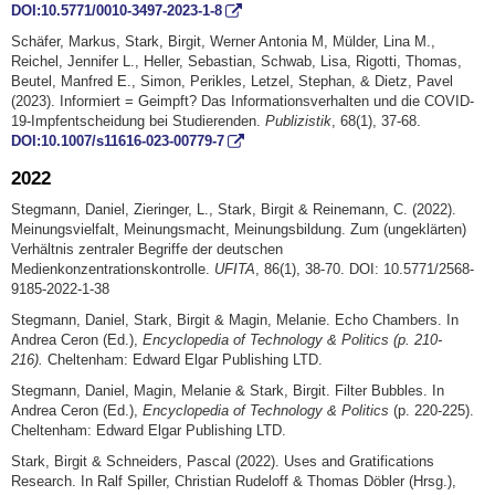
DOI:10.5771/0010-3497-2023-1-8
Schäfer, Markus, Stark, Birgit, Werner Antonia M, Mülder, Lina M.,
Reichel, Jennifer L., Heller, Sebastian, Schwab, Lisa, Rigotti, Thomas,
Beutel, Manfred E., Simon, Perikles, Letzel, Stephan, & Dietz, Pavel
(2023). Informiert = Geimpft? Das Informationsverhalten und die COVID-
19-Impfentscheidung bei Studierenden.
Publizistik
, 68(1), 37-68.
DOI:10.1007/s11616-023-00779-7
2022
Stegmann, Daniel, Zieringer, L., Stark, Birgit & Reinemann, C. (2022).
Meinungsvielfalt, Meinungsmacht, Meinungsbildung. Zum (ungeklärten)
Verhältnis zentraler Begriffe der deutschen
Medienkonzentrationskontrolle.
UFITA
, 86(1), 38-70. DOI: 10.5771/2568-
9185-2022-1-38
Stegmann, Daniel, Stark, Birgit & Magin, Melanie. Echo Chambers. In
Andrea Ceron (Ed.),
Encyclopedia of Technology & Politics (p. 210-
216).
Cheltenham: Edward Elgar Publishing LTD.
Stegmann, Daniel, Magin, Melanie & Stark, Birgit. Filter Bubbles. In
Andrea Ceron (Ed.),
Encyclopedia of Technology & Politics
(p. 220-225).
Cheltenham: Edward Elgar Publishing LTD.
Stark, Birgit & Schneiders, Pascal (2022). Uses and Gratifications
Research. In Ralf Spiller, Christian Rudeloff & Thomas Döbler (Hrsg.),