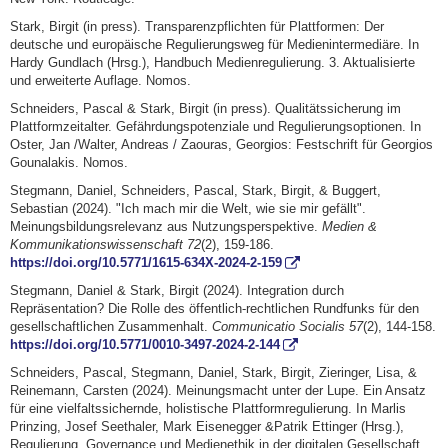
Stark, Birgit (in press). Transparenzpflichten für Plattformen: Der
deutsche und europäische Regulierungsweg für Medienintermediäre. In
Hardy Gundlach (Hrsg.), Handbuch Medienregulierung. 3. Aktualisierte
und erweiterte Auflage. Nomos.
Schneiders, Pascal & Stark, Birgit (in press). Qualitätssicherung im
Plattformzeitalter. Gefährdungspotenziale und Regulierungsoptionen. In
Oster, Jan /Walter, Andreas / Zaouras, Georgios: Festschrift für Georgios
Gounalakis. Nomos.
Stegmann, Daniel, Schneiders, Pascal, Stark, Birgit, & Buggert,
Sebastian (2024). "Ich mach mir die Welt, wie sie mir gefällt".
Meinungsbildungsrelevanz aus Nutzungsperspektive.
Medien &
Kommunikationswissenschaft 72
(2), 159-186.
https://doi.org/10.5771/1615-634X-2024-2-159
Stegmann, Daniel & Stark, Birgit (2024). Integration durch
Repräsentation? Die Rolle des öffentlich-rechtlichen Rundfunks für den
gesellschaftlichen Zusammenhalt.
Communicatio Socialis 57
(2), 144-158.
https://doi.org/10.5771/0010-3497-2024-2-144
Schneiders, Pascal, Stegmann, Daniel, Stark, Birgit, Zieringer, Lisa, &
Reinemann, Carsten (2024). Meinungsmacht unter der Lupe. Ein Ansatz
für eine vielfaltssichernde, holistische Plattformregulierung. In Marlis
Prinzing, Josef Seethaler, Mark Eisenegger &Patrik Ettinger (Hrsg.),
Regulierung, Governance und Medienethik in der digitalen Gesellschaft.