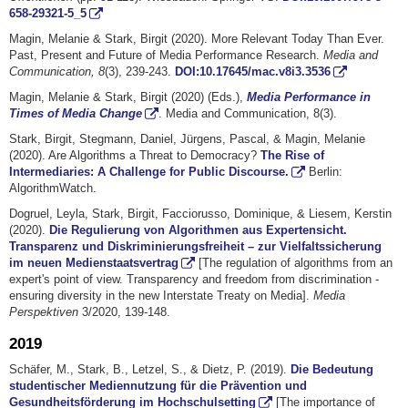
658-29321-5_5
Magin, Melanie & Stark, Birgit (2020). More Relevant Today Than Ever.
Past, Present and Future of Media Performance Research.
Media and
Communication, 8
(3), 239-243.
DOI:10.17645/mac.v8i3.3536
Magin, Melanie & Stark, Birgit (2020) (Eds.),
Media Performance in
Times of Media Change
. Media and Communication, 8(3).
Stark, Birgit, Stegmann, Daniel, Jürgens, Pascal, & Magin, Melanie
(2020). Are Algorithms a Threat to Democracy?
The Rise of
Intermediaries: A Challenge for Public Discourse.
Berlin:
AlgorithmWatch.
Dogruel, Leyla, Stark, Birgit, Facciorusso, Dominique, & Liesem, Kerstin
(2020).
Die Regulierung von Algorithmen aus Expertensicht.
Transparenz und Diskriminierungsfreiheit – zur Vielfaltssicherung
im neuen Medienstaatsvertrag
[The regulation of algorithms from an
expert's point of view. Transparency and freedom from discrimination -
ensuring diversity in the new Interstate Treaty on Media].
Media
Perspektiven
3/2020, 139-148.
2019
Schäfer, M., Stark, B., Letzel, S., & Dietz, P. (2019).
Die Bedeutung
studentischer Mediennutzung für die Prävention und
Gesundheitsförderung im Hochschulsetting
[The importance of