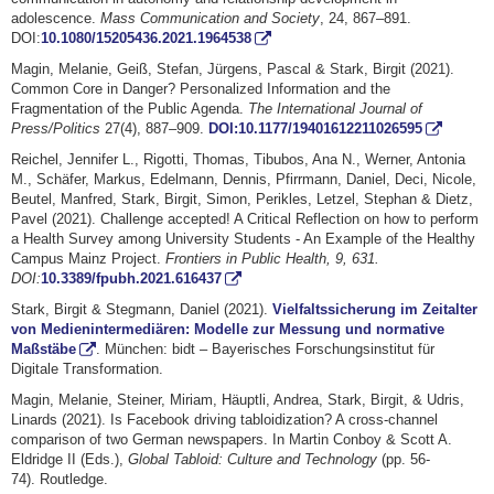
adolescence.
Mass Communication and Society
, 24, 867–891.
DOI:
10.1080/15205436.2021.1964538
Magin, Melanie, Geiß, Stefan, Jürgens, Pascal & Stark, Birgit (2021).
Common Core in Danger? Personalized Information and the
Fragmentation of the Public Agenda.
The International Journal of
Press/Politics
27(4), 887–909.
DOI:10.1177/19401612211026595
Reichel, Jennifer L., Rigotti, Thomas, Tibubos, Ana N., Werner, Antonia
M., Schäfer, Markus, Edelmann, Dennis, Pfirrmann, Daniel, Deci, Nicole,
Beutel, Manfred, Stark, Birgit, Simon, Perikles, Letzel, Stephan & Dietz,
Pavel (2021). Challenge accepted! A Critical Reflection on how to perform
a Health Survey among University Students - An Example of the Healthy
Campus Mainz Project.
Frontiers in Public Health, 9, 631.
DOI:
10.3389/fpubh.2021.616437
Stark, Birgit & Stegmann, Daniel (2021).
Vielfaltssicherung im Zeitalter
von Medienintermediären: Modelle zur Messung und normative
Maßstäbe
. München: bidt – Bayerisches Forschungsinstitut für
Digitale Transformation.
Magin, Melanie, Steiner, Miriam, Häuptli, Andrea, Stark, Birgit, & Udris,
Linards (2021). Is Facebook driving tabloidization? A cross-channel
comparison of two German newspapers. In Martin Conboy & Scott A.
Eldridge II (Eds.),
Global Tabloid: Culture and Technology
(pp. 56-
74). Routledge.