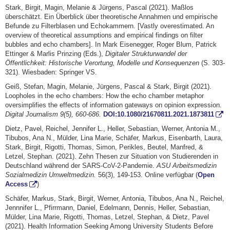
Stark, Birgit, Magin, Melanie & Jürgens, Pascal (2021). Maßlos
überschätzt. Ein Überblick über theoretische Annahmen und empirische
Befunde zu Filterblasen und Echokammern. [Vastly overestimated. An
overview of theoretical assumptions and empirical findings on filter
bubbles and echo chambers]. In Mark Eisenegger, Roger Blum, Patrick
Ettinger & Marlis Prinzing (Eds.),
Digitaler Strukturwandel der
Öffentlichkeit: Historische Verortung, Modelle und Konsequenzen
(S. 303-
321). Wiesbaden: Springer VS.
Geiß, Stefan, Magin, Melanie, Jürgens, Pascal & Stark, Birgit (2021).
Loopholes in the echo chambers: How the echo chamber metaphor
oversimplifies the effects of information gateways on opinion expression.
Digital Journalism 9(5), 660-686.
DOI:10.1080/21670811.2021.1873811
Dietz, Pavel, Reichel, Jennifer L., Heller, Sebastian, Werner, Antonia M.,
Tibubos, Ana N., Mülder, Lina Marie, Schäfer, Markus, Eisenbarth, Laura,
Stark, Birgit, Rigotti, Thomas, Simon, Perikles, Beutel, Manfred, &
Letzel, Stephan. (2021). Zehn Thesen zur Situation von Studierenden in
Deutschland während der SARS-CoV-2-Pandemie.
ASU Arbeitsmedizin
Sozialmedizin Umweltmedizin.
56(3), 149-153. Online verfügbar (
Open
Access
)
Schäfer, Markus, Stark, Birgit, Werner, Antonia, Tibubos, Ana N., Reichel,
Jennnifer L., Pfirrmann, Daniel, Edelmann, Dennis, Heller, Sebastian,
Mülder, Lina Marie, Rigotti, Thomas, Letzel, Stephan, & Dietz, Pavel
(2021). Health Information Seeking Among University Students Before