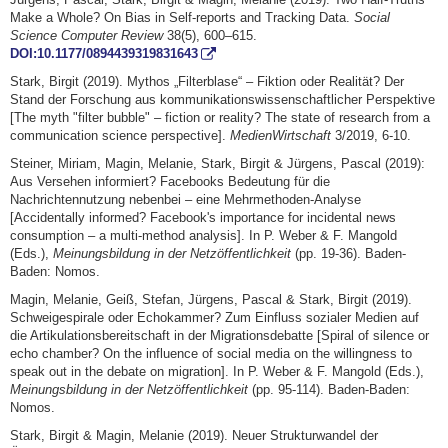
Make a Whole? On Bias in Self-reports and Tracking Data.
Social
Science Computer Review
38(5), 600–615.
DOI:10.1177/0894439319831643
Stark, Birgit (2019). Mythos „Filterblase“ – Fiktion oder Realität? Der
Stand der Forschung aus kommunikationswissenschaftlicher Perspektive
[The myth "filter bubble" – fiction or reality? The state of research from a
communication science perspective].
MedienWirtschaft
3/2019, 6-10.
Steiner, Miriam, Magin, Melanie, Stark, Birgit & Jürgens, Pascal (2019):
Aus Versehen informiert? Facebooks Bedeutung für die
Nachrichtennutzung nebenbei – eine Mehrmethoden-Analyse
[Accidentally informed? Facebook's importance for incidental news
consumption – a multi-method analysis]. In P. Weber & F. Mangold
(Eds.),
Meinungsbildung in der Netzöffentlichkeit
(pp. 19-36). Baden-
Baden: Nomos.
Magin, Melanie, Geiß, Stefan, Jürgens, Pascal & Stark, Birgit (2019).
Schweigespirale oder Echokammer? Zum Einfluss sozialer Medien auf
die Artikulationsbereitschaft in der Migrationsdebatte [Spiral of silence or
echo chamber? On the influence of social media on the willingness to
speak out in the debate on migration]. In P. Weber & F. Mangold (Eds.),
Meinungsbildung in der Netzöffentlichkeit
(pp. 95-114). Baden-Baden:
Nomos.
Stark, Birgit & Magin, Melanie (2019). Neuer Strukturwandel der