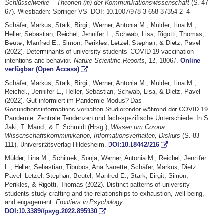
Schlüsselwerke – Theorien (in) der Kommunikationswissenschaft
(S. 47-
67). Wiesbaden: Springer VS. DOI: 10.1007/978-3-658-37354-2_4
Schäfer, Markus, Stark, Birgit, Werner, Antonia M., Mülder, Lina M.,
Heller, Sebastian, Reichel, Jennifer L., Schwab, Lisa, Rigotti, Thomas,
Beutel, Manfred E., Simon, Perikles, Letzel, Stephan, & Dietz, Pavel
(2022). Determinants of university students’ COVID-19 vaccination
intentions and behavior.
Nature Scientific Reports
, 12, 18067.
Online
verfügbar (Open Access)
Schäfer, Markus, Stark, Birgit, Werner, Antonia M., Mülder, Lina M.,
Reichel., Jennifer L., Heller, Sebastian, Schwab, Lisa, & Dietz, Pavel
(2022). Gut informiert im Pandemie-Modus? Das
Gesundheitsinformations-verhalten Studierender während der COVID-19-
Pandemie: Zentrale Tendenzen und fach-spezifische Unterschiede. In S.
Jaki, T. Mandl, & F. Schmidt (Hrsg.),
Wissen um Corona:
Wissenschaftskommunikation, Informationsverhalten, Diskurs
(S. 83-
111). Universitätsverlag Hildesheim.
DOI:10.18442/216
Mülder, Lina M., Schimek, Sonja, Werner, Antonia M., Reichel, Jennifer
L., Heller, Sebastian, Tibubos, Ana Nanette, Schäfer, Markus, Dietz,
Pavel, Letzel, Stephan, Beutel, Manfred E., Stark, Birgit, Simon,
Perikles, & Rigotti, Thomas (2022). Distinct patterns of university
students study crafting and the relationships to exhaustion, well-being,
and engagement.
Frontiers in Psychology
.
DOI:10.3389/fpsyg.2022.895930