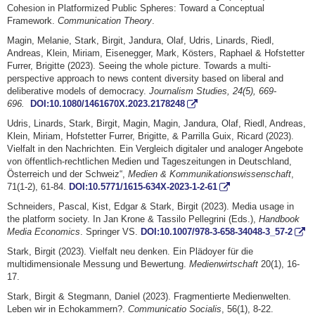
Cohesion in Platformized Public Spheres: Toward a Conceptual
Framework.
Communication Theory
.
Magin, Melanie, Stark, Birgit, Jandura, Olaf, Udris, Linards, Riedl,
Andreas, Klein, Miriam, Eisenegger, Mark, Kösters, Raphael & Hofstetter
Furrer, Brigitte (2023). Seeing the whole picture. Towards a multi-
perspective approach to news content diversity based on liberal and
deliberative models of democracy.
Journalism Studies, 24(5), 669-
696.
DOI:10.1080/1461670X.2023.2178248
Udris, Linards, Stark, Birgit, Magin, Magin, Jandura, Olaf, Riedl, Andreas,
Klein, Miriam, Hofstetter Furrer, Brigitte, & Parrilla Guix, Ricard (2023).
Vielfalt in den Nachrichten. Ein Vergleich digitaler und analoger Angebote
von öffentlich-rechtlichen Medien und Tageszeitungen in Deutschland,
Österreich und der Schweiz“,
Medien & Kommunikationswissenschaft
,
71(1-2), 61-84.
DOI:10.5771/1615-634X-2023-1-2-61
Schneiders, Pascal, Kist, Edgar & Stark, Birgit (2023). Media usage in
the platform society. In Jan Krone & Tassilo Pellegrini (Eds.),
Handbook
Media Economics
. Springer VS.
DOI:10.1007/978-3-658-34048-3_57-2
Stark, Birgit (2023). Vielfalt neu denken. Ein Plädoyer für die
multidimensionale Messung und Bewertung.
Medienwirtschaft
20(1), 16-
17.
Stark, Birgit & Stegmann, Daniel (2023). Fragmentierte Medienwelten.
Leben wir in Echokammern?.
Communicatio Socialis
, 56(1), 8-22.