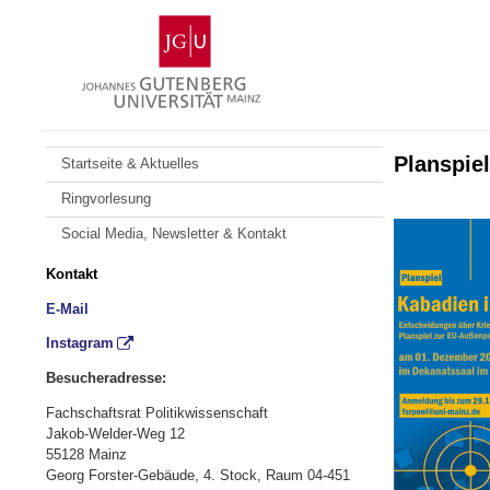
Zum
Johannes
Inhalt
Gutenberg-
springen
Universität
Mainz
Planspie
Startseite & Aktuelles
Ringvorlesung
Social Media, Newsletter & Kontakt
Kontakt
E-Mail
Instagram
Besucheradresse:
Fachschaftsrat Politikwissenschaft
Jakob-Welder-Weg 12
55128 Mainz
Georg Forster-Gebäude,
4. Stock, Raum 04-451