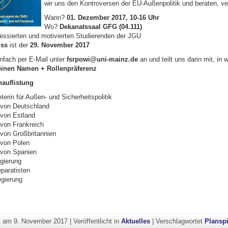
wir uns den Kontroversen der EU-Außenpolitik und beraten, ver
Wann?
01. Dezember 2017, 10-16 Uhr
Wo?
Dekanatssaal GFG (04.111)
essierten und motivierten Studierenden der JGU
ss
ist der
29. November 2017
nfach per E-Mail unter
fsrpowi@uni-mainz.de
an und teilt uns darin mit, in 
einen Namen + Rollenpräferenz
nauflistung
terin für Außen- und Sicherheitspolitik
 von Deutschland
von Estland
von Frankreich
von Großbritannien
 von Polen
 von Spanien
gierung
paratisten
gierung
ht am
9. November 2017
|
Veröffentlicht in
Aktuelles
|
Verschlagwortet
Planspi