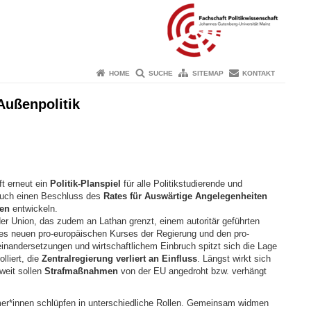
HOME
SUCHE
SITEMAP
KONTAKT
Außenpolitik
ft erneut ein
Politik-Planspiel
für alle Politikstudierende und
 Euch einen Beschluss des
Rates für Auswärtige Angelegenheiten
en
entwickeln.
 der Union, das zudem an Lathan grenzt, einem autoritär geführten
des neuen pro-europäischen Kurses der Regierung und den pro-
inandersetzungen und wirtschaftlichem Einbruch spitzt sich die Lage
lliert, die
Zentralregierung verliert an Einfluss
. Längst wirkt sich
weit sollen
Strafmaßnahmen
von der EU angedroht bzw. verhängt
hmer*innen schlüpfen in unterschiedliche Rollen. Gemeinsam widmen