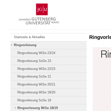
Zum
Johannes
Inhalt
Gutenberg-
springen
Universität
Mainz
Ringvorl
Startseite & Aktuelles
Ringvorlesung
Ringvorlesung WiSe 23/24
Ringvorlesung SoSe 23
Ringvorlesung WiSe 22/23
Ringvorlesung SoSe 21
Ringvorlesung WiSe 20/21
Ringvorlesung WiSe 19/20
Ringvorlesung SoSe 19
Ringvorlesung WiSe 18/19