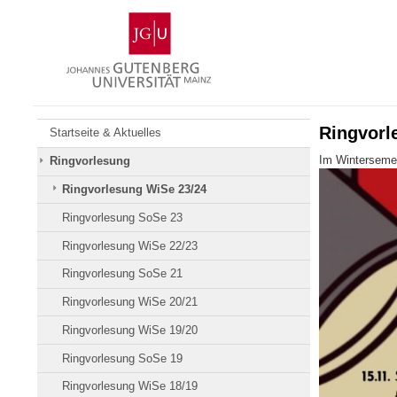
Zum
Johannes
Inhalt
Gutenberg-
springen
Universität
Mainz
Ringvorl
Startseite & Aktuelles
Im Wintersemes
Ringvorlesung
Ringvorlesung WiSe 23/24
Ringvorlesung SoSe 23
Ringvorlesung WiSe 22/23
Ringvorlesung SoSe 21
Ringvorlesung WiSe 20/21
Ringvorlesung WiSe 19/20
Ringvorlesung SoSe 19
Ringvorlesung WiSe 18/19