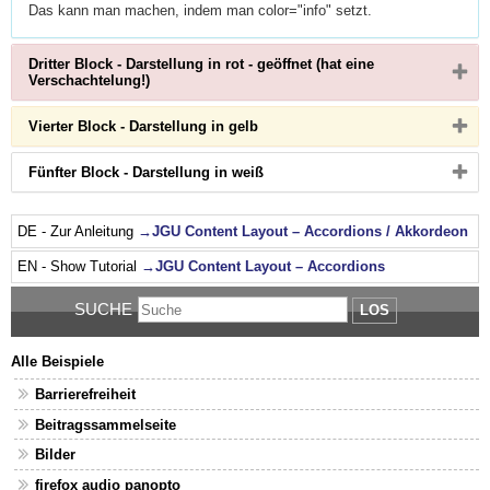
zu
Das kann man machen, indem man color="info" setzt.
erweitern
bzw.
zu
Dritter Block - Darstellung in rot - geöffnet (hat eine
reduzieren
Bitte
Verschachtelung!)
Button
klicken,
Bitte
Vierter Block - Darstellung in gelb
um
Button
Inhalt
klicken,
zu
Bitte
Fünfter Block - Darstellung in weiß
um
erweitern
Button
Inhalt
bzw.
klicken,
zu
zu
um
erweitern
reduzieren
DE - Zur Anleitung
→JGU Content Layout – Accordions / Akkordeon
Inhalt
bzw.
zu
zu
EN - Show Tutorial
→JGU Content Layout – Accordions
erweitern
reduzieren
bzw.
zu
SUCHE
LOS
reduzieren
Alle Beispiele
Barrierefreiheit
Beitragssammelseite
Bilder
firefox audio panopto