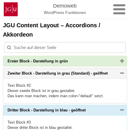
Zum
Johannes
Demoweb
Inhalt
Gutenberg-
WordPress Funktionen
springen
Universität
Mainz
JGU Content Layout – Accordions /
Akkordeon
Bitte
Erster Block - Darstellung in grün
Button
klicken,
Bitte
Zweiter Block - Darstellung in grau (Standard) - geöffnet
um
Button
Inhalt
klicken,
zu
Text Block #2
um
erweitern
Inhalt
Dieser zweite Block ist in grau gestaltet.
bzw.
zu
zu
Das kann man machen, indem man color="default" setzt.
erweitern
reduzieren
bzw.
zu
Bitte
Dritter Block - Darstellung in blau - geöffnet
reduzieren
Button
klicken,
Text Block #3
um
Inhalt
Dieser dritte Block ist in blau gestaltet.