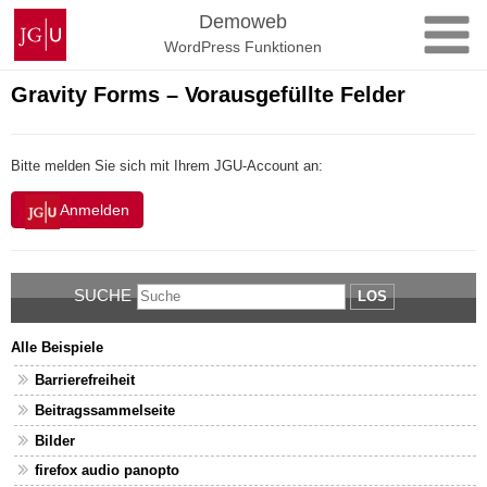
Zum
Johannes
Demoweb
Inhalt
Gutenberg-
WordPress Funktionen
springen
Universität
Mainz
Gravity Forms – Vorausgefüllte Felder
Bitte melden Sie sich mit Ihrem JGU-Account an:
Anmelden
SUCHE
LOS
Alle Beispiele
Barrierefreiheit
Beitragssammelseite
Bilder
firefox audio panopto