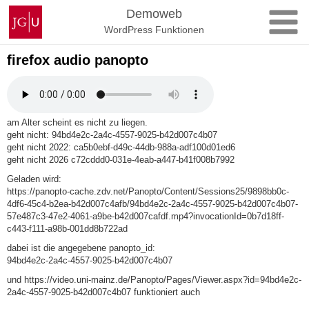
Zum
Johannes
Demoweb
Inhalt
Gutenberg-
WordPress Funktionen
springen
Universität
Mainz
firefox audio panopto
am Alter scheint es nicht zu liegen.
geht nicht: 94bd4e2c-2a4c-4557-9025-b42d007c4b07
geht nicht 2022: ca5b0ebf-d49c-44db-988a-adf100d01ed6
geht nicht 2026 c72cddd0-031e-4eab-a447-b41f008b7992
Geladen wird:
https://panopto-cache.zdv.net/Panopto/Content/Sessions25/9898bb0c-
4df6-45c4-b2ea-b42d007c4afb/94bd4e2c-2a4c-4557-9025-b42d007c4b07-
57e487c3-47e2-4061-a9be-b42d007cafdf.mp4?invocationId=0b7d18ff-
c443-f111-a98b-001dd8b722ad
dabei ist die angegebene panopto_id:
94bd4e2c-2a4c-4557-9025-b42d007c4b07
und https://video.uni-mainz.de/Panopto/Pages/Viewer.aspx?id=94bd4e2c-
2a4c-4557-9025-b42d007c4b07 funktioniert auch