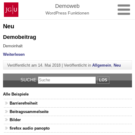
Zum
Johannes
Demoweb
Inhalt
Gutenberg-
WordPress Funktionen
springen
Universität
Mainz
Neu
Demobeitrag
Demoinhalt
"Demobeitrag"
Weiterlesen
Veröffentlicht am
14. Mai 2018
|
Veröffentlicht in
Allgemein
,
Neu
SUCHE
LOS
Alle Beispiele
Barrierefreiheit
Beitragssammelseite
Bilder
firefox audio panopto