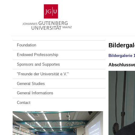
Skip
Johannes
to
Gutenberg
content
University
Mainz
Bildergal
Foundation
Endowed Professorship
Bildergalerie
Abschlussver
Sponsors and Supportes
"Freunde der Universität e.V."
General Studies
General Informations
Contact