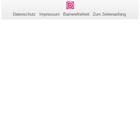
Name:
Aktualisierung:
Informationen
Instagram
zu
Datenschutz
Impressum
Barrierefreiheit
Zum Seitenanfang
dieser
Seite