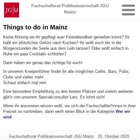
Zum
Johannes
Fachschaftsrat Politikwissenschaft JGU
Inhalt
Mainz
Gutenberg-
springen
Universität
Mainz
Things to do in Mainz
Keine Ahnung wo ihr gepflegt euer Feierabendbier genießen könnt? Ihr
habt ein plötzliches Gelüst nach Kuchen? Ihr wollt euch bis in die
Morgenstunden die Seele aus dem Leib tanzen? Oder wollt einfach in
Ruhe ein paar Cocktails schlürfen?
Dann haben wir genau das richtige für euch!
In unserem Kneipenführer findet ihr alle möglichen Cafés, Bars, Pubs,
Clubs und vieles mehr.
Schaut einfach mal rein.
Eine besondere Empfehlung zu den besten Plätzen und vielem weiteren
gibt's von unserem Specialconsulter Lars. Es lohnt sich!
Wenn ihr ansonsten wissen wollt, wo sich die Fachschaftler*innen in ihrer
Freizeit so rumtreiben, dann werft einen Blick in die Kategorie
Wer wir
sind
.
Zusätzliche
Seiten-
Letzte
Fachschaftsrat Politikwissenschaft JGU Mainz
25. Oktober 2020