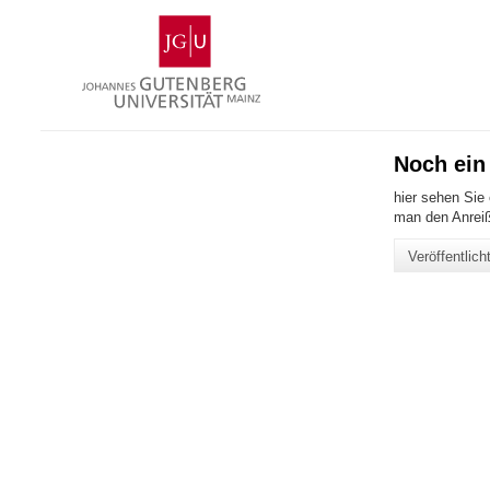
Zum
Johannes
Inhalt
Gutenberg-
springen
Universität
Mainz
Noch ein
hier sehen Sie
man den Anreiß
Veröffentlic