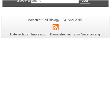
SUCHE
LOS
Zusätzliche
Seiten-
Letzte
Molecular Cell Biology
24. April 2015
Name:
Aktualisierung:
Informationen
RSS
zu
Datenschutz
Impressum
Barrierefreiheit
Zum Seitenanfang
dieser
Seite