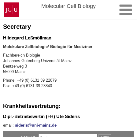
Zum
Johannes
Molecular Cell Biology
Inhalt
Gutenberg-
springen
Universität
Mainz
Secretary
Hildegard Leßmöllman
Molekulare Zellbiologie/ Biologie für Mediziner
Fachbereich Biologie
Johannes Gutenberg-Universität Mainz
Bentzelweg 3
55099 Mainz
Phone: +49 (0) 6131 39 22879
Fax: +49 (0) 6131 39 23840
Krankheitsvertretung:
Dipl.-Betriebswirtin (FH) Ute Sideris
email:
sideris@uni-mainz.de