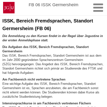
Zum
Johannes
FB 06 ISSK Germersheim
Inhalt
Gutenberg-
springen
Universität
Mainz
ISSK, Bereich Fremdsprachen, Standort
Germersheim (FB 06)
Die Anmeldung zu den Kursen findet in der Regel über Jogustine in
der ersten Anmeldephase statt.
Die Aufgaben des ISSK, Bereich Fremdsprachen, Standort
Germersheim
Das ISSK, Bereich Fremdsprachen, Standort Germersheim ist aus dem
im Jahr 2000 gegründeten Sprachenzentrum Germersheim
(SZG) hervorgegangen. Das Angebot des ISSK, Bereich Fremdsprachen,
Standort Germersheim richtet sich primär an Studierende des FTSK und
hat folgende Aufgaben:
Am Fachbereich nicht vertretene Sprachen
Eine wichtige Aufgabe des ISSK, Bereich Fremdsprachen, Standort
Germersheim ist es, Sprachen anzubieten, die am Fachbereich sonst
nicht erlernt werden können. Die Studierenden können dabei Kurse als
zusätzliche Studienleistung belegen.
Intensivsprachkurse in am Fachbereich vertretenen Fächern