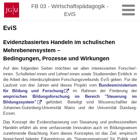
Zum
Johannes
FB 03 - Wirtschaftspädagogik -
Inhalt
Gutenberg-
EviS
springen
Universität
Mainz
EviS
Evidenzbasiertes Handeln im schulischen
Mehrebenensystem –
Bedingungen, Prozesse und Wirkungen
Auf den folgenden Seiten möchten wir allen interessierten Forscher/-
innen, Schulleiter/-innen und Lehrer/-innen sowie Studierenden Einblick in
die Arbeit des interdisziplinären Forschungsverbunds EviS geben. Für die
Laufzeit von drei Jahren wird dieses Projekt vom
Bundesministerium
für Bildung und Forschung
im Rahmen der Förderung der
empirischen Bildungsforschung im Bereich "Steuerung im
Bildungssystem"
gefördert. Beteiligt sind Wissenschaftler der
Johannes-Gutenberg-Universität Mainz und der Universität Duisburg-
Essen.
Das Konzept der Evidenzbasierung von Steuerung und professionellem
Handeln erfährt als eine umfassende Innovation auch im Bildungswesen
zunehmende Beachtung. Kern dieses Konzeptes ist das Ziel, empirisch
hinreichend belegte Erkenntnisse als 'Steuerungswissen' für Politik und