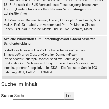
Im Themenforum TF06 am Mittwoch den 14.03.2012 von 10.15 Uhr bis
13.15 Uhr stellt der EviS-Verbund erste Forschungsergebnisse zum
Thema
„Evidenzbasiertes Handeln von Schulleitungen und
Lehrkräften“
vor.
Dipl.-Soz.wiss. Denise Demski, Essen; Christoph Rosenbusch, M. A.,
Mainz; Prof. Dr. Isabell van Ackeren und Prof. Dr. Marten Clausen,
Essen; Dipl.-Soz. Caroline Kiemle und Dr. Uwe Schmidt, Mainz
Aktuelle Publikation zum Forschungsstand evidenzbasierter
Schulentwicklung
Isabell van Ackeren/Olga Zlatkin-Troitschanskaia/Carmen
Binnewies/Marten Clausen/Christian Dormann/Peter
Preisendörfer/Christoph Rosenbusch/Uwe Schmidt (2011):
Evidenzbasierte Schulentwicklung. Ein Forschungsüberblick aus
interdisziplinärer Perspektive. In: DDS – Die Deutsche Schule 103.
Jahrgang 2011, Heft 2, S. 170-184.
Suche im Inhalt
Suche
Los