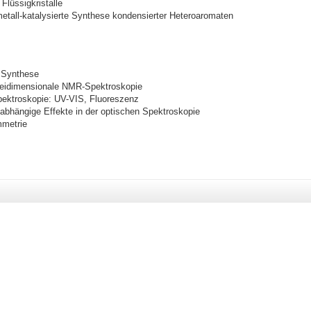
Flüssigkristalle
tall-katalysierte Synthese kondensierter Heteroaromaten
 Synthese
weidimensionale NMR-Spektroskopie
ektroskopie: UV-VIS, Fluoreszenz
hängige Effekte in der optischen Spektroskopie
mmetrie