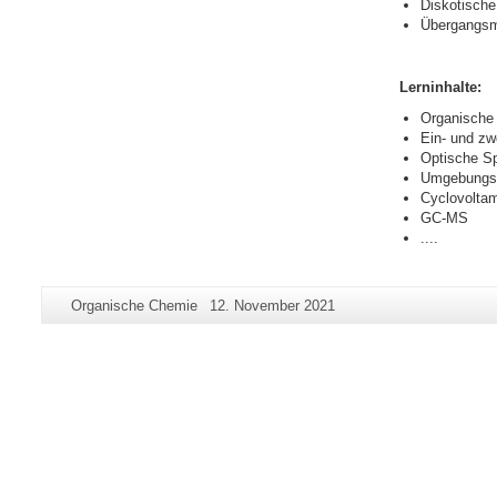
Diskotische 
Übergangsme
Lerninhalte:
Organische
Ein- und z
Optische Sp
Umgebungsab
Cyclovolta
GC-MS
....
Zusätzliche
Seiten-
Letzte
Organische Chemie
12. November 2021
Informationen
Name:
Aktualisierung:
zu
dieser
Seite