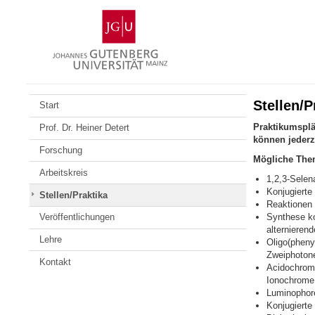
Zum
Johannes
Inhalt
Gutenberg-
springen
Universität
Mainz
Stellen/P
Start
Praktikumsplä
Prof. Dr. Heiner Detert
können jederz
Forschung
Mögliche Them
Arbeitskreis
1,2,3-Selen
Konjugierte
Stellen/Praktika
Reaktionen 
Synthese ko
Veröffentlichungen
alternierend
Lehre
Oligo(pheny
Zweiphoton
Kontakt
Acidochrom
Ionochrome
Luminophore
Konjugierte