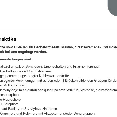
raktika
tze sowie Stellen für Bachelorthesen, Master-, Staatsexamens- und Dokt
eit bei uns angefragt werden.
enstellungen sind:
adiazoliumsalze: Synthesen, Eigenschaften und Fragmentierungen
 Cycloalkinone und Cycloalkadiine
gespannter, ungesättigter Kohlenwasserstoffe
njugierter Verbindungen mit aciden oder H-Brücken bildenden Gruppen für de
er Multischichten
lenvinylen)e mit elektronisch quadrupolarer Struktur: Synthese, Solvatochrom
enabsorption
e Fluorophore
 Fluorophore
 auf Basis von Styrylylpyrazinkernen
 Oligomere und Polymere mit Akzeptor- und/oder Donorgruppen