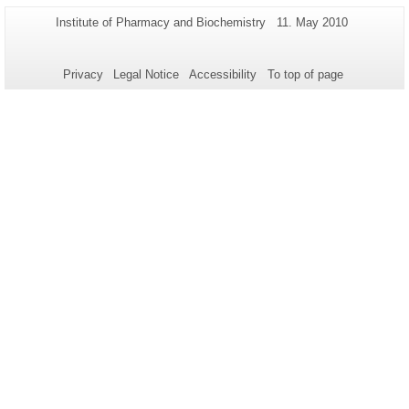
Additional
Page-
Last
Institute of Pharmacy and Biochemistry
11. May 2010
Name:
Update:
information
about
Privacy
Legal Notice
Accessibility
To top of page
this
page