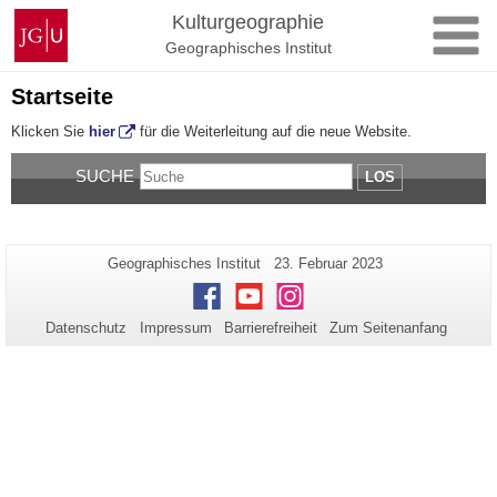
Zum
Johannes
Kulturgeographie
Inhalt
Gutenberg-
Geographisches Institut
springen
Universität
Mainz
Startseite
Klicken Sie
hier
für die Weiterleitung auf die neue Website.
SUCHE
LOS
Zusätzliche
Seiten-
Letzte
Geographisches Institut
23. Februar 2023
Name:
Aktualisierung:
Informationen
Facebook
Youtube
Instagram
zu
Datenschutz
Impressum
Barrierefreiheit
Zum Seitenanfang
dieser
Seite