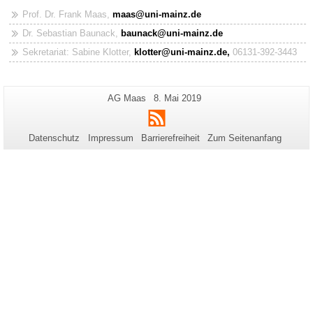
Prof. Dr. Frank Maas,
maas@uni-mainz.de
Dr. Sebastian Baunack,
baunack@uni-mainz.de
Sekretariat: Sabine Klotter,
klotter@uni-mainz.de,
06131-392-3443
Zusätzliche
Seiten-
Letzte
AG Maas
8. Mai 2019
Name:
Aktualisierung:
Informationen
RSS
zu
Datenschutz
Impressum
Barrierefreiheit
Zum Seitenanfang
dieser
Seite