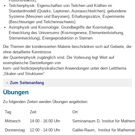
Fusionsreaktor).
Teilchenphysik: Eigenschaften von Teilchen und Kräften im
Standardmodell (Quarks, Leptonen, Austauschteilchen); gebundene
Systeme (Mesonen und Baryonen), Erhaltungssätze, Experimente
(Beschleuniger und Teilchennachweis).
Astrophysik und Kosmologie: Grundbegriffe der Kosmologie,
Entwicklung des Universums (Kosmogenese, Elemententstehung,
Sternentwicklung), Energieproduktion in Sternen
Die Themen der kondensierten Materie beschränken sich auf Gebiete, die
ohne detaillierte Kenntnisse
der Quantenphysik zugänglich sind. Die Vorlesung legt Wert auf
exemplarische Darstellungen von
kern- und festkörperphysikalischen Anwendungen unter dem Leitthema
„Skalen und Strukturen“.
Zum Seitenanfang
Übungen
Zu folgenden Zeiten werden Übungen angeboten:
Tag
Zeit
Ort
Mittwoch
14:00 - 16:00 Uhr
Seminarraum D, Institut für Math
Donnerstag
12:00 - 14:00 Uhr
Galilei-Raum, Institut für Mathem