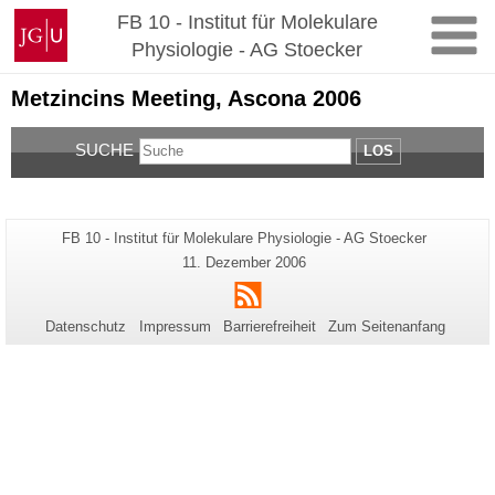
Zum
Johannes
FB 10 - Institut für Molekulare
Inhalt
Gutenberg-
Physiologie - AG Stoecker
springen
Universität
Mainz
Metzincins Meeting, Ascona 2006
SUCHE
LOS
Zusätzliche
Seiten-
FB 10 - Institut für Molekulare Physiologie - AG Stoecker
Name:
Informationen
Letzte
11. Dezember 2006
Aktualisierung:
zu
RSS
dieser
Datenschutz
Impressum
Barrierefreiheit
Zum Seitenanfang
Seite