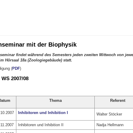
seminar mit der Biophysik
eminar findet während des Semesters jeden zweiten Mittwoch von jewei
im Hörsaal 18a (Zoologiegebäude) statt.
igung (
PDF
)
 WS 2007/08
Datum
Thema
Referent
.10.2007
Inhibitoren und Inhibition I
Walter Stöcker
.11.2007
Inhibitoren und Inhibition II
Nadja Hellmann