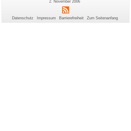
Informationen
Letzte
2. November 2006
Aktualisierung:
zu
RSS
dieser
Datenschutz
Impressum
Barrierefreiheit
Zum Seitenanfang
Seite