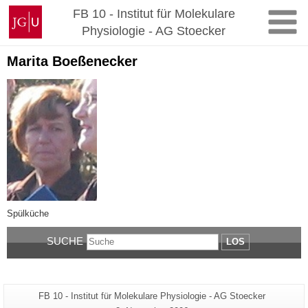
Zum
Johannes
FB 10 - Institut für Molekulare
Inhalt
Gutenberg-
Physiologie - AG Stoecker
springen
Universität
Mainz
Marita Boeßenecker
Spülküche
SUCHE
LOS
Zusätzliche
Seiten-
FB 10 - Institut für Molekulare Physiologie - AG Stoecker
Name: