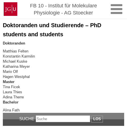
Zum
Johannes
FB 10 - Institut für Molekulare
Inhalt
Gutenberg-
Physiologie - AG Stoecker
springen
Universität
Mainz
Doktoranden und Studierende – PhD
students and students
Doktoranden
Matthias Felten
Konstantin Karmilin
Michael Kuske
Katharina Meyer
Mario Olf
Hagen Westphal
Master
Tina Ficek
Laura Thies
Adina Therre
Bachelor
Alina Fath
SUCHE
LOS