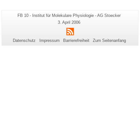
Zusätzliche
Seiten-
FB 10 - Institut für Molekulare Physiologie - AG Stoecker
Name:
Informationen
Letzte
3. April 2006
Aktualisierung:
zu
RSS
dieser
Datenschutz
Impressum
Barrierefreiheit
Zum Seitenanfang
Seite