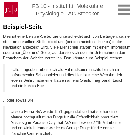
Zum
Johannes
FB 10 - Institut für Molekulare
Inhalt
Gutenberg-
Physiologie - AG Stoecker
springen
Universität
Mainz
Beispiel-Seite
Dies ist eine Beispiel-Seite. Sie unterscheidet sich von Beiträgen, da sie
stets an derselben Stelle bleibt und (bei den meisten Themes) in der
Navigation angezeigt wird. Viele Menschen starten mit einem Impressum
oder einer „Über uns“-Seite, auf der sie sich oder ihr Unternehmen den
Besuchern der Website vorstellen. Dort könnte zum Beispiel stehen:
Hallo! Tagsüber arbeite ich als Fahrradkurier, nachts bin ich ein
aufstrebender Schauspieler und dies hier ist meine Website. Ich
lebe in Berlin, habe eine Katze namens Slash, mag Sarah Lesch
und ein kühles Bier.
...oder sowas wie:
Unsere Firma N/A wurde 1971 gegründet und hat seither eine
Menge hochqualitativen Dings für die Öffentlichkeit produziert.
Ansässig in Paradise City, hat N/A mittlerweile 2718 Mitarbeiter
und entwickelt immer wieder großartige Dinge für die ganze
Paradise Gemeinschaft.