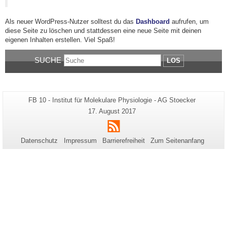
Als neuer WordPress-Nutzer solltest du das
Dashboard
aufrufen, um
diese Seite zu löschen und stattdessen eine neue Seite mit deinen
eigenen Inhalten erstellen. Viel Spaß!
SUCHE
LOS
Zusätzliche
Seiten-
FB 10 - Institut für Molekulare Physiologie - AG Stoecker
Name:
Informationen
Letzte
17. August 2017
Aktualisierung:
zu
RSS
dieser
Datenschutz
Impressum
Barrierefreiheit
Zum Seitenanfang
Seite